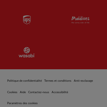
Partner:
UPS
Partner:
Vi
Partner:
Wasabi
Politique de confidentialité
Termes et conditions
Anti-esclavage
Cookies
Aide
Contactez-nous
Accessibilité
Paramètres des cookies