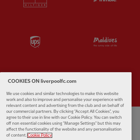
Partner:
UPS
Partner:
Vi
Partner:
Wasabi
COOKIES ON liverpoolfc.com
We use cookies and similar technologies to make this website
work and also to improve and personalise your experience with
relevant content and advertising from the club and on behalf of
our commercial partners. By clicking "Accept All Cookies", you
agree to their use in line with our Cookie Policy. You can switch
Politique de confidentialité
Termes et conditions
Anti-esclavage
off non essential cookies using "Manage Settings" but this may
affect the functionality of the website and any personalisation
of content.
Cookie Policy
Cookies
Aide
Contactez-nous
Accessibilité