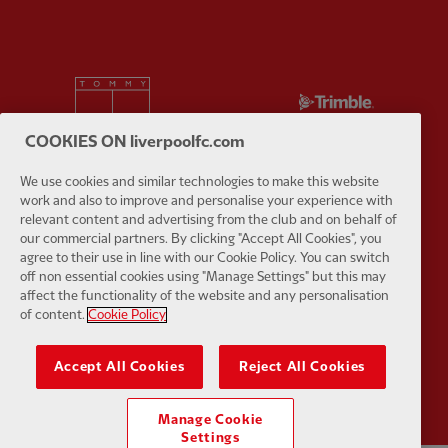
Partner:
Tommy Hilfiger
Partner:
T
COOKIES ON liverpoolfc.com
We use cookies and similar technologies to make this website
work and also to improve and personalise your experience with
relevant content and advertising from the club and on behalf of
Partner:
UPS
Partner:
Vi
our commercial partners. By clicking "Accept All Cookies", you
agree to their use in line with our Cookie Policy. You can switch
off non essential cookies using "Manage Settings" but this may
affect the functionality of the website and any personalisation
of content.
Cookie Policy
Partner:
Wasabi
Accept All Cookies
Reject All Cookies
Manage Cookie
Settings