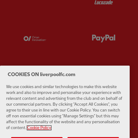
Partner:
Orion
Partner:
P
COOKIES ON liverpoolfc.com
Partner:
SAS
Partner:
S
We use cookies and similar technologies to make this website
work and also to improve and personalise your experience with
relevant content and advertising from the club and on behalf of
our commercial partners. By clicking "Accept All Cookies", you
agree to their use in line with our Cookie Policy. You can switch
off non essential cookies using "Manage Settings" but this may
Partner:
Tommy Hilfiger
Partner:
T
affect the functionality of the website and any personalisation
of content.
Cookie Policy