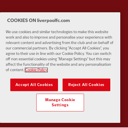
COOKIES ON liverpoolfc.com
Partner:
Husqvarna
Partner:
Ja
We use cookies and similar technologies to make this website
work and also to improve and personalise your experience with
relevant content and advertising from the club and on behalf of
our commercial partners. By clicking "Accept All Cookies", you
agree to their use in line with our Cookie Policy. You can switch
off non essential cookies using "Manage Settings" but this may
affect the functionality of the website and any personalisation
Partner:
Kodansha
Partner:
L
of content.
Cookie Policy
Accept All Cookies
Reject All Cookies
Manage Cookie
Partner:
Orion
Partner:
P
Settings