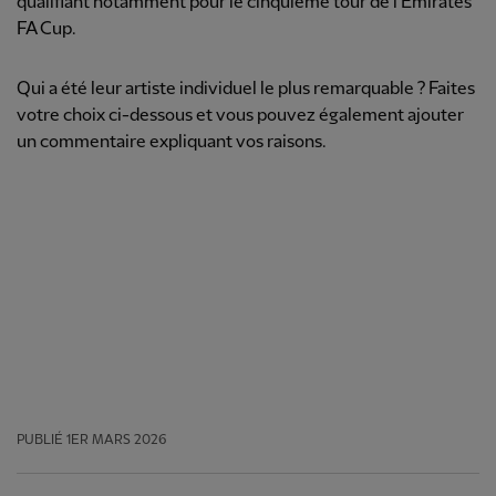
qualifiant notamment pour le cinquième tour de l'Emirates
FA Cup.
Qui a été leur artiste individuel le plus remarquable ? Faites
votre choix ci-dessous et vous pouvez également ajouter
un commentaire expliquant vos raisons.
PUBLIÉ
1ER MARS 2026
Facebook
Twitter
Email
WhatsApp
LinkedIn
Telegram