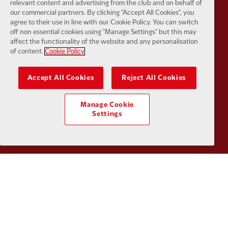
relevant content and advertising from the club and on behalf of
our commercial partners. By clicking "Accept All Cookies", you
agree to their use in line with our Cookie Policy. You can switch
off non essential cookies using "Manage Settings" but this may
Partner:
Kodansha
Partner:
L
affect the functionality of the website and any personalisation
of content.
Cookie Policy
Accept All Cookies
Reject All Cookies
Manage Cookie
Partner:
Orion
Partner:
P
Settings
Partner:
SAS
Partner:
S