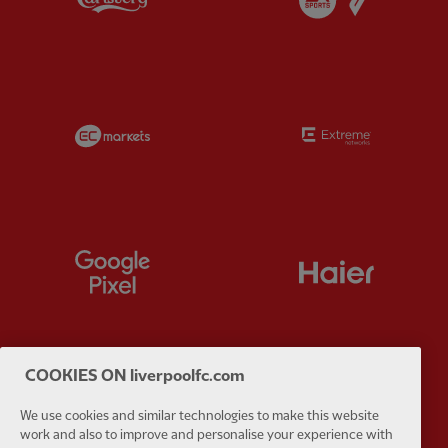
Partner:
EC Markets
Partner:
E
Partner:
Google Pixel
Partner:
H
COOKIES ON liverpoolfc.com
Partner:
Husqvarna
Partner:
Ja
We use cookies and similar technologies to make this website
work and also to improve and personalise your experience with