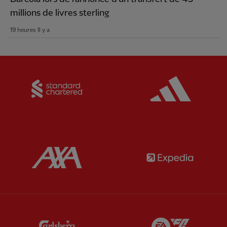
millions de livres sterling
19 heures Il y a
Partner:
Standard Chartered
Partner:
Partner:
AXA
Partner:
Partner:
Carlsberg
Partner:
E