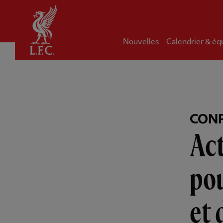
Domicile
Nouvelles
Calendrier & éq
CONF
Act
pou
et 