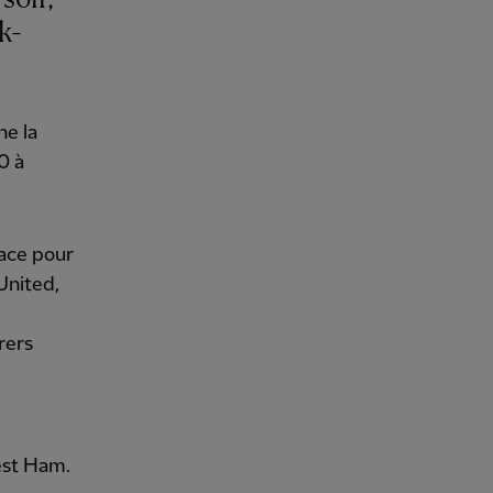
k-
he la
0 à
lace pour
United,
rers
est Ham.