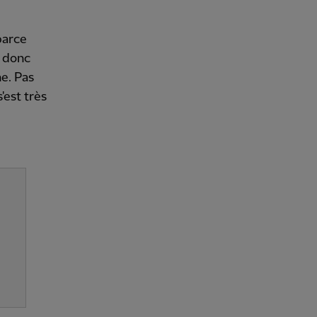
parce
t donc
he. Pas
s'est très