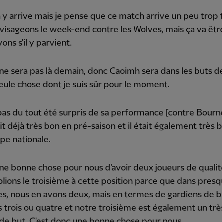
n y arrive mais je pense que ce match arrive un peu trop 
isageons le week-end contre les Wolves, mais ça va être
ons s'il y parvient.
l ne sera pas là demain, donc Caoimh sera dans les buts 
 seule chose dont je suis sûr pour le moment.
i pas du tout été surpris de sa performance [contre Bou
tait déjà très bon en pré-saison et il était également très
pe nationale.
une bonne chose pour nous d'avoir deux joueurs de qualit
lions le troisième à cette position parce que dans pres
es, nous en avons deux, mais en termes de gardiens de b
 trois ou quatre et notre troisième est également un tr
de but. C'est donc une bonne chose pour nous.