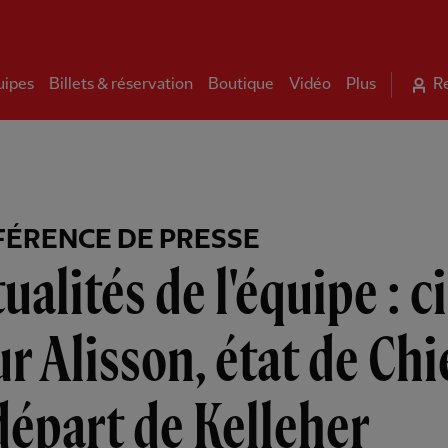
uipes
Billets & réservation
Boutique
Vidéo
Plus
R
ÉRENCE DE PRESSE
ualités de l'équipe : c
r Alisson, état de Chi
départ de Kelleher