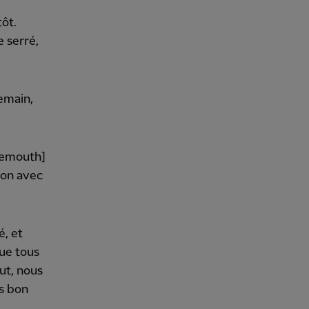
tôt.
 serré,
demain,
rnemouth]
 bon avec
é, et
que tous
ut, nous
ès bon