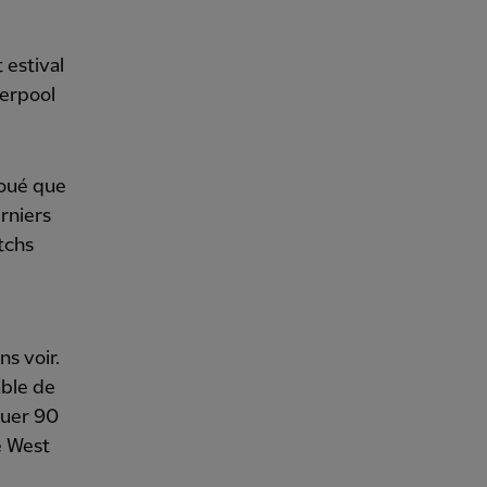
 estival
verpool
 joué que
rniers
atchs
ns voir.
able de
jouer 90
e West