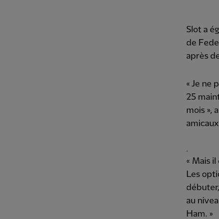
Slot a é
de Feder
après de
« Je ne 
25 maint
mois », 
amicaux 
.
« Mais il
Les opti
débuter,
au nivea
Ham. »