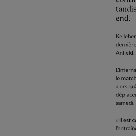
tandis
end.
Kelleher
dernière
Anfield.
L'intern
le match
alors qu
déplace
samedi.
« Il est
l'entraî