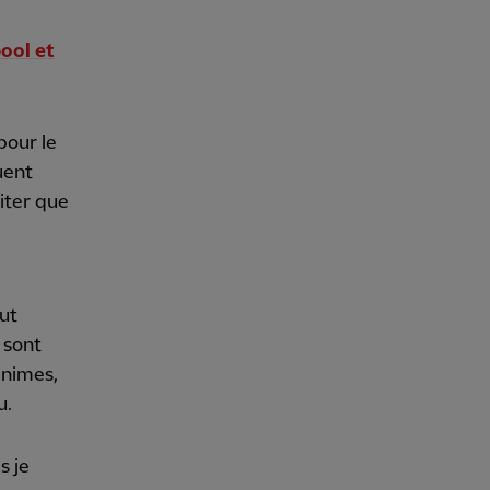
ool et
pour le
uent
iter que
eut
 sont
inimes,
u.
s je