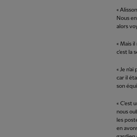
« Alisso
Nous env
alors voy
« Mais i
c'est la
« Je n'a
car il é
son équi
« C'est 
nous oub
les post
en avons
gardien 