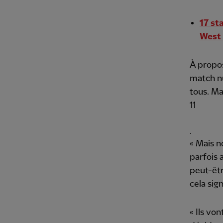
17 st
West
À propos
match nu
tous. Ma
11
.
« Mais n
parfois 
peut-êtr
cela sig
« Ils von