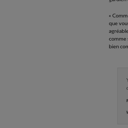
« Comme 
que vous
agréable
comme s'i
bien co