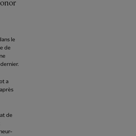
dans le
ue de
une
 dernier.
ot a
 après
tat de
t
îneur-