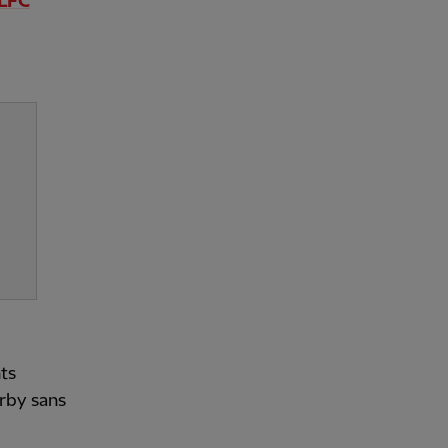
 LFC
ts
erby sans