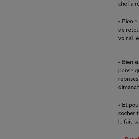
chef a r
« Bien e
de retou
voir s'i
.
« Bien s
pense qu
reprises
dimanch
« Et pou
cocher to
le fait p