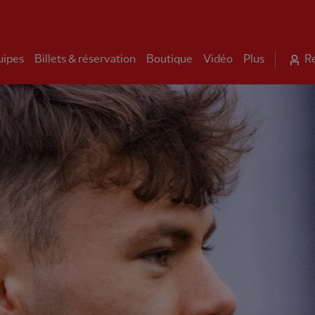
uipes
Billets & réservation
Boutique
Vidéo
Plus
R