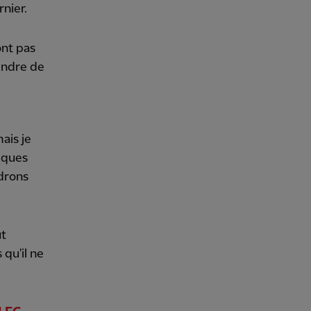
nier.
ont pas
endre de
ais je
lques
ndrons
ut
 qu'il ne