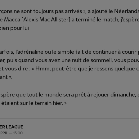
rçons ne sont toujours pas arrivés », a ajouté le Néerlanda
Macca [Alexis Mac Allister] a terminé le match, j'espèr
bien pour lui
arfois, l'adrénaline ou le simple fait de continuer à couri
er, puis quand vous avez une nuit de sommeil, vous pou
et vous dire : « Hmm, peut-être que je ressens quelque 
nt ».
'espère que tout le monde sera prêt à rejouer dimanche
étaient sur le terrain hier. »
ER LEAGUE
PRIL — 13:00