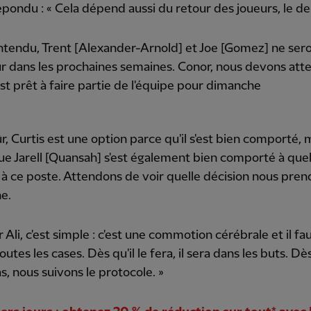
épondu : « Cela dépend aussi du retour des joueurs, le der
ntendu, Trent [Alexander-Arnold] et Joe [Gomez] ne ser
r dans les prochaines semaines. Conor, nous devons att
l est prêt à faire partie de l'équipe pour dimanche
ûr, Curtis est une option parce qu'il s'est bien comporté, m
e Jarell [Quansah] s'est également bien comporté à que
 à ce poste. Attendons de voir quelle décision nous pre
e.
r Ali, c'est simple : c'est une commotion cérébrale et il fa
utes les cases. Dès qu'il le fera, il sera dans les buts. Dès
as, nous suivons le protocole. »