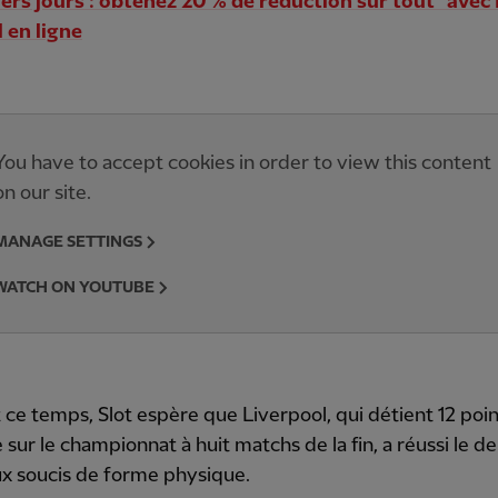
ers jours : obtenez 20 % de réduction sur tout* avec
l en ligne
You have to accept cookies in order to view this content
on our site.
MANAGE SETTINGS
WATCH ON YOUTUBE
ce temps, Slot espère que Liverpool, qui détient 12 poin
 sur le championnat à huit matchs de la fin, a réussi le d
x soucis de forme physique.