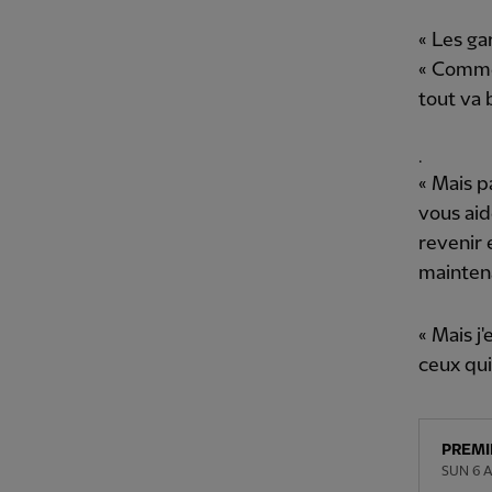
« Les ga
« Comme 
tout va 
.
« Mais p
vous aid
revenir 
maintena
« Mais j
ceux qui 
PREMI
SUN 6 A