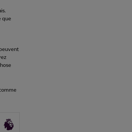
is.
e que
r peuvent
vez
chose
, comme