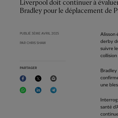
Liverpool doit continuer à évaluer la disponibilité d'Alisson Becker et de Conor
Bradley pour le déplacement de 
PUBLIÉ
3ÈME AVRIL 2025
Alisson 
derby du
PAR CHRIS SHAW
suivre l
collision
PARTAGER
Bradley 
Facebook
Twitter
Email
confirmé
une bles
WhatsApp
LinkedIn
Telegram
Interrog
santé d'
continue