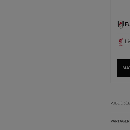
F
Li
MA
PUBLIÉ
3ÈM
PARTAGER