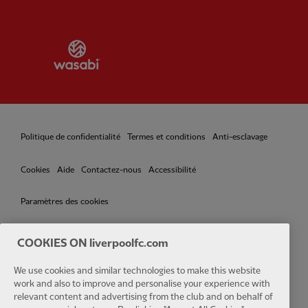
Partner:
Wasabi
Politique de confidentialité
Termes et conditions
Anti-esclavage
Cookies
Aide
Contactez-nous
Accessibilité
Paramètres des cookies
COOKIES ON liverpoolfc.com
We use cookies and similar technologies to make this website
Facebook
LinkedIn
TikTok
Instagram
Twitter
YouTube
One
work and also to improve and personalise your experience with
relevant content and advertising from the club and on behalf of