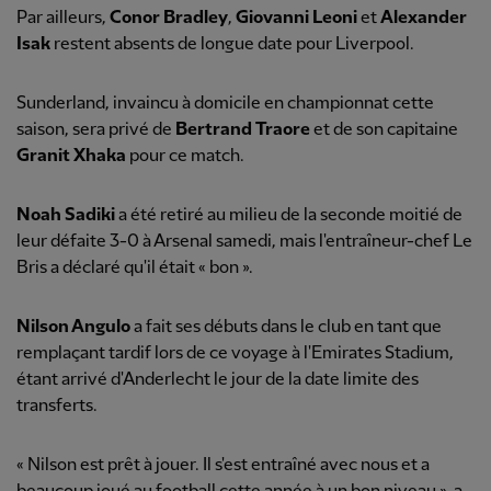
Par ailleurs,
Conor Bradley
,
Giovanni Leoni
et
Alexander
Isak
restent absents de longue date pour Liverpool.
Sunderland, invaincu à domicile en championnat cette
saison, sera privé de
Bertrand Traore
et de son capitaine
Granit Xhaka
pour ce match.
Noah Sadiki
a été retiré au milieu de la seconde moitié de
leur défaite 3-0 à Arsenal samedi, mais l'entraîneur-chef Le
Bris a déclaré qu'il était « bon ».
Nilson Angulo
a fait ses débuts dans le club en tant que
remplaçant tardif lors de ce voyage à l'Emirates Stadium,
étant arrivé d'Anderlecht le jour de la date limite des
transferts.
« Nilson est prêt à jouer. Il s'est entraîné avec nous et a