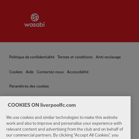
Partner:
Wasabi
Politique de confidentialité
Termes et conditions
Anti-esclavage
Cookies
Aide
Contactez-nous
Accessibilité
Paramètres des cookies
COOKIES ON liverpoolfc.com
Facebook
LinkedIn
TikTok
Instagram
Twitter
YouTube
One
We use cookies and similar technologies to make this website
work and also to improve and personalise your experience with
relevant content and advertising from the club and on behalf of
our commercial partners. By clicking "Accept All Cookies", you