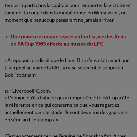
temps imparti dans la capitale pour remporter la victoire et
ramener la coupe dans la moitié rouge du Merseyside, un
moment que beaucoup pensaient ne jamais arriver.
Une peinture unique représentant la joie des Reds
en FA Cup 1965 offerte au musée du LFC
« À l'époque, on disait que le Liver Bird s'envolait avant que
Liverpool ne gagne la FA Cup », se souvient le supporter
Bob Frodsham
sur LiverpoolFC.com.
« L'équipe qu'il a bâtie et qui a remporté cette FA Cup a été
la référence en ce qui concerne ce que vous regardez
actuellement dans le stade. Ils sont devenus des gagnants
en série au fil du temps. »
C'est exactement ce que l'équipe de Shankly a fait. Après