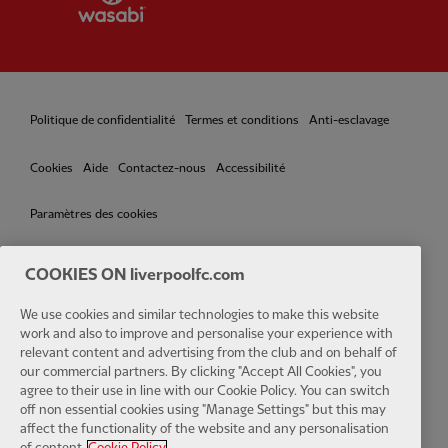
Politique de confidentialité
Termes et conditions
Anti-esclavage
Cookies
Aide
Contactez-nous
Accessibilité
Paramètres des cookies
COOKIES ON liverpoolfc.com
Facebook
LinkedIn
TikTok
Instagram
Twitter
YouTube
One
We use cookies and similar technologies to make this website
work and also to improve and personalise your experience with
relevant content and advertising from the club and on behalf of
our commercial partners. By clicking "Accept All Cookies", you
agree to their use in line with our Cookie Policy. You can switch
off non essential cookies using "Manage Settings" but this may
affect the functionality of the website and any personalisation
Download the official LFC app
of content.
Cookie Policy