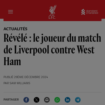
Domicile
Sta
ACTUALITÉS
Révélé : le joueur du match
de Liverpool contre West
Ham
PUBLIÉ
29ÈME DÉCEMBRE 2024
PAR SAM WILLIAMS
Facebook
Twitter
Email
WhatsApp
LinkedIn
Telegram
PARTAGER