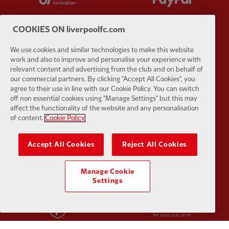
COOKIES ON liverpoolfc.com
We use cookies and similar technologies to make this website
work and also to improve and personalise your experience with
Partner:
SAS
Partner:
S
relevant content and advertising from the club and on behalf of
our commercial partners. By clicking "Accept All Cookies", you
agree to their use in line with our Cookie Policy. You can switch
off non essential cookies using "Manage Settings" but this may
affect the functionality of the website and any personalisation
of content.
Cookie Policy
Partner:
Tommy Hilfiger
Partner:
T
Accept All Cookies
Reject All Cookies
Manage Cookie
Settings
Partner:
UPS
Partner:
Vi