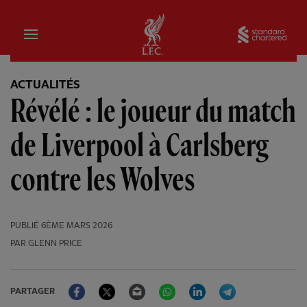
Domicile
Sta
ACTUALITÉS
Révélé : le joueur du match
de Liverpool à Carlsberg
contre les Wolves
PUBLIÉ
6ÈME MARS 2026
PAR GLENN PRICE
Facebook
Twitter
Email
WhatsApp
LinkedIn
Telegram
PARTAGER