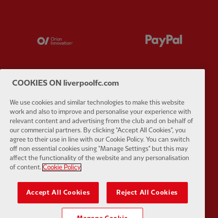
Partner:
Orion
Partner:
P
COOKIES ON liverpoolfc.com
Partner:
SAS
Partner:
S
We use cookies and similar technologies to make this website
work and also to improve and personalise your experience with
relevant content and advertising from the club and on behalf of
our commercial partners. By clicking "Accept All Cookies", you
agree to their use in line with our Cookie Policy. You can switch
off non essential cookies using "Manage Settings" but this may
affect the functionality of the website and any personalisation
Partner:
Tommy Hilfiger
Partner:
T
of content.
Cookie Policy
Accept All Cookies
Reject All Cookies