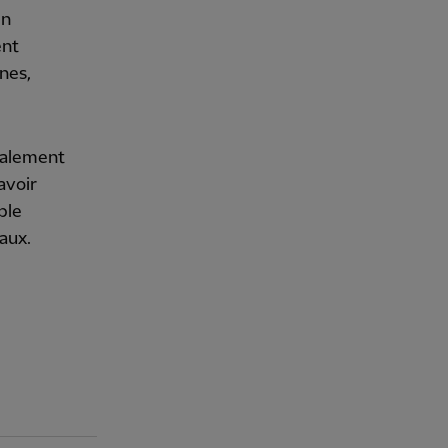
en
ent
ines,
galement
avoir
ble
aux.