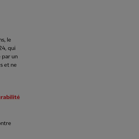
s, le
24, qui
 par un
es et ne
rabilité
ontre