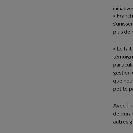
initiative
« Franch
s'unisse
plus de 
« Le fai
témoigne
particul
gestion d
que nous
petite p
Avec The
de durab
autres g