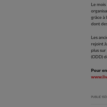
Le mois 
organisa
grâce à 
dont de
Les anci
rejoint 
plus sur
(ODD) de
Pour en
www.li
PUBLIÉ
15È