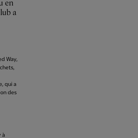
lub a
ed Way,
chets,
, qui a
ion des
 à