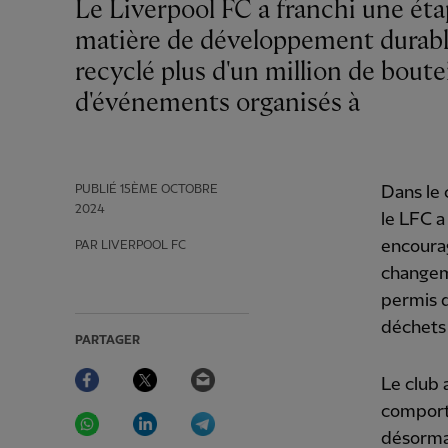
Le Liverpool FC a franchi une étape importante dans son parcours continu en
matière de développement durable 
recyclé plus d'un million de boutei
d'événements organisés à
PUBLIÉ
15ÈME OCTOBRE
Dans le
2024
le LFC a
encourag
PAR LIVERPOOL FC
changem
permis d
déchets 
PARTAGER
Facebook
Twitter
Email
Le club
comport
WhatsApp
LinkedIn
Telegram
désorma