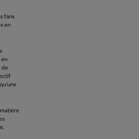
s fans
es en
ue
 en
l de
ectif
 qu'une
 matière
es
t.