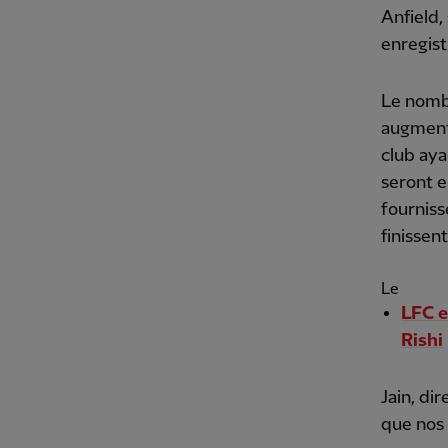
Anfield,
enregist
Le nombr
augmenta
club aya
seront e
fourniss
finissen
Le
LFC e
Rishi
Jain, di
que nos