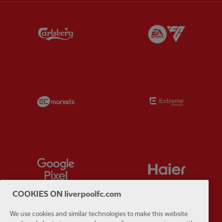
Partner:
Carlsberg
Partner:
E
Partner:
EC Markets
Partner:
E
Partner:
Google Pixel
Partner:
H
COOKIES ON liverpoolfc.com
We use cookies and similar technologies to make this website