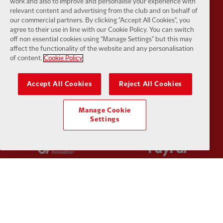
work and also to improve and personalise your experience with
Partner:
Husqvarna
Partner:
Ja
relevant content and advertising from the club and on behalf of
our commercial partners. By clicking "Accept All Cookies", you
agree to their use in line with our Cookie Policy. You can switch
off non essential cookies using "Manage Settings" but this may
affect the functionality of the website and any personalisation
of content.
Cookie Policy
Partner:
Kodansha
Partner:
L
Accept All Cookies
Reject All Cookies
Manage Cookie
Settings
Partner:
Orion
Partner:
P
Partner:
SAS
Partner:
S