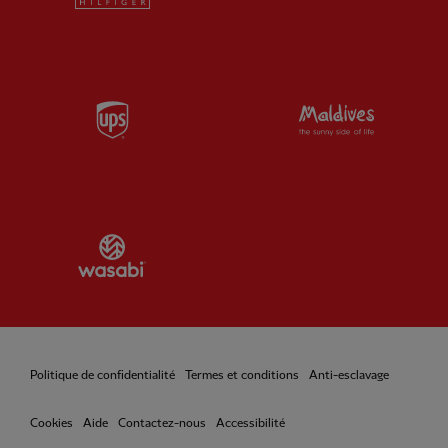
Partner:
UPS
Partner:
Vi
Partner:
Wasabi
Politique de confidentialité
Termes et conditions
Anti-esclavage
Cookies
Aide
Contactez-nous
Accessibilité