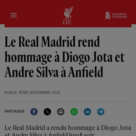
Domicile
Sta
Le Real Madrid rend
hommage à Diogo Jota et
Andre Silva à Anfield
PUBLIÉ
3ÈME NOVEMBRE 2025
Facebook
Twitter
Email
WhatsApp
LinkedIn
Telegram
PARTAGER
Le Real Madrid a rendu hommage à Diogo Jota
et Andre Silva à Anfield lundi soir.