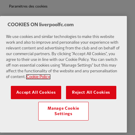
Paramètres des cookies
COOKIES ON liverpoolfc.com
We use cookies and similar technologies to make this website
Facebook
LinkedIn
TikTok
Instagram
Twitter
YouTube
One
work and also to improve and personalise your experience with
relevant content and advertising from the club and on behalf of
our commercial partners. By clicking "Accept All Cookies", you
agree to their use in line with our Cookie Policy. You can switch
off non essential cookies using "Manage Settings" but this may
affect the functionality of the website and any personalisation
Download the official LFC app
of content.
Cookie Policy
Accept All Cookies
Reject All Cookies
Manage Cookie
© Copyright 2024 Le Liverpool Football Club et Athletic Grounds
Settings
Limited. Tous droits réservés. Statistiques de match fournies par Opta
Sports Data Limited. Reproduit sous licence de Football DataCo
Limited. Tous droits réservés.