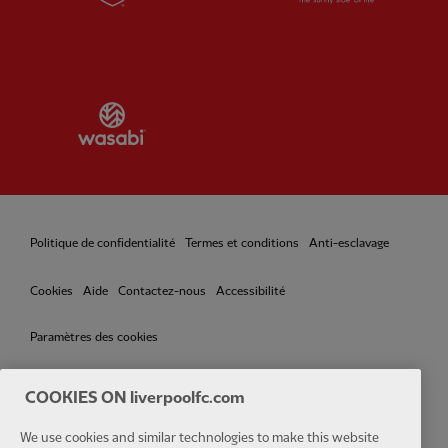
Partner:
Wasabi
Politique de confidentialité
Termes et conditions
Anti-esclavage
Cookies
Aide
Contactez-nous
Accessibilité
Paramètres des cookies
COOKIES ON liverpoolfc.com
We use cookies and similar technologies to make this website
Facebook
LinkedIn
TikTok
Instagram
Twitter
YouTube
One