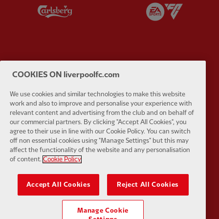
Partner:
Carlsberg
Partner:
E
Partner:
EC Markets
Partner:
E
COOKIES ON liverpoolfc.com
We use cookies and similar technologies to make this website
work and also to improve and personalise your experience with
relevant content and advertising from the club and on behalf of
our commercial partners. By clicking "Accept All Cookies", you
agree to their use in line with our Cookie Policy. You can switch
Partner:
Google Pixel
Partner:
H
off non essential cookies using "Manage Settings" but this may
affect the functionality of the website and any personalisation
of content.
Cookie Policy
Accept All Cookies
Reject All Cookies
Partner:
Husqvarna
Partner:
Ja
Manage Cookie