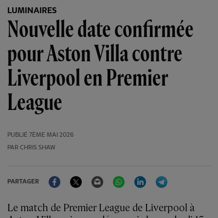
LUMINAIRES
Nouvelle date confirmée
pour Aston Villa contre
Liverpool en Premier
League
PUBLIÉ
7ÈME MAI 2026
PAR CHRIS SHAW
Facebook
Twitter
Email
WhatsApp
LinkedIn
Telegram
PARTAGER
Le match de Premier League de Liverpool à