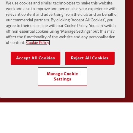
We use cookies and similar technologies to make this website
work and also to improve and personalise your experience with
relevant content and advertising from the club and on behalf of
our commercial partners. By clicking "Accept All Cookies", you
Partner:
SAS
Partner:
S
agree to their use in line with our Cookie Policy. You can switch
off non essential cookies using "Manage Settings" but this may
affect the functionality of the website and any personalisation
of content.
Cookie Policy
Accept All Cookies
Reject All Cookies
Partner:
Tommy Hilfiger
Partner:
T
Manage Cookie
Settings
Partner:
UPS
Partner:
Vi