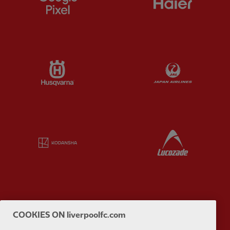
Partner:
Husqvarna
Partner:
Ja
Partner:
Kodansha
Partner:
L
Partner:
Orion
Partner:
P
COOKIES ON liverpoolfc.com