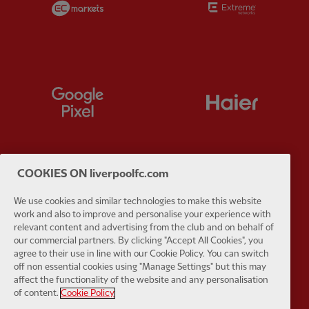
Partner:
Google Pixel
Partner:
H
COOKIES ON liverpoolfc.com
Partner:
Husqvarna
Partner:
Ja
We use cookies and similar technologies to make this website
work and also to improve and personalise your experience with
relevant content and advertising from the club and on behalf of
our commercial partners. By clicking "Accept All Cookies", you
agree to their use in line with our Cookie Policy. You can switch
off non essential cookies using "Manage Settings" but this may
Partner:
Kodansha
Partner:
L
affect the functionality of the website and any personalisation
of content.
Cookie Policy