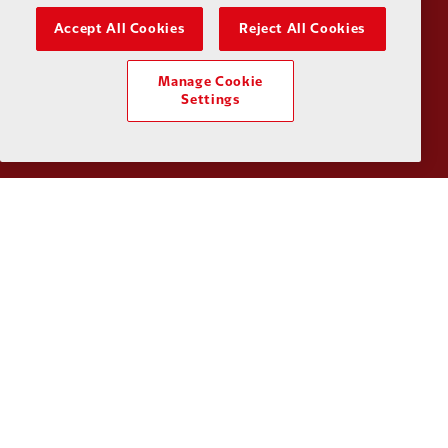
Accept All Cookies
Reject All Cookies
Manage Cookie
Partner:
Orion
Partner:
P
Settings
Partner:
SAS
Partner:
S
Partner:
Tommy Hilfiger
Partner:
T