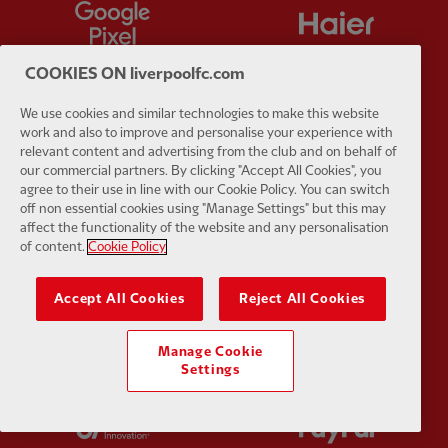
Partner:
Google Pixel
Partner:
H
COOKIES ON liverpoolfc.com
We use cookies and similar technologies to make this website
work and also to improve and personalise your experience with
Partner:
Husqvarna
Partner:
Ja
relevant content and advertising from the club and on behalf of
our commercial partners. By clicking "Accept All Cookies", you
agree to their use in line with our Cookie Policy. You can switch
off non essential cookies using "Manage Settings" but this may
affect the functionality of the website and any personalisation
of content.
Cookie Policy
Partner:
Kodansha
Partner:
L
Accept All Cookies
Reject All Cookies
Manage Cookie
Settings
Partner:
Orion
Partner:
P