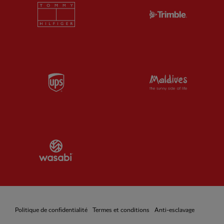
Partner:
Tommy Hilfiger
Partner:
T
Partner:
UPS
Partner:
Vi
Partner:
Wasabi
Politique de confidentialité
Termes et conditions
Anti-esclavage