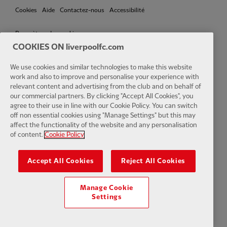
Cookies
Aide
Contactez-nous
Accessibilité
Paramètres des cookies
COOKIES ON liverpoolfc.com
We use cookies and similar technologies to make this website
work and also to improve and personalise your experience with
Facebook
LinkedIn
TikTok
Instagram
Twitter
YouTube
One
relevant content and advertising from the club and on behalf of
our commercial partners. By clicking "Accept All Cookies", you
agree to their use in line with our Cookie Policy. You can switch
off non essential cookies using "Manage Settings" but this may
affect the functionality of the website and any personalisation
of content.
Cookie Policy
Download the official LFC app
Accept All Cookies
Reject All Cookies
Manage Cookie
Settings
© Copyright 2024 Le Liverpool Football Club et Athletic Grounds
Limited. Tous droits réservés. Statistiques de match fournies par Opta
Sports Data Limited. Reproduit sous licence de Football DataCo