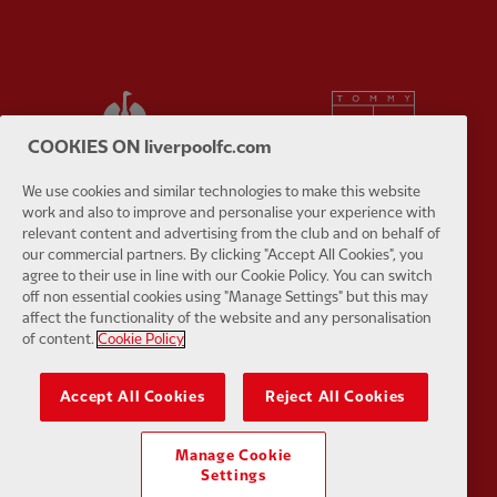
Partner:
Strauss Official Partner of Liverp
Partner:
T
COOKIES ON liverpoolfc.com
We use cookies and similar technologies to make this website
work and also to improve and personalise your experience with
relevant content and advertising from the club and on behalf of
Partner:
Trimble
Partner:
U
our commercial partners. By clicking "Accept All Cookies", you
agree to their use in line with our Cookie Policy. You can switch
off non essential cookies using "Manage Settings" but this may
affect the functionality of the website and any personalisation
of content.
Cookie Policy
Accept All Cookies
Reject All Cookies
Partner:
Visit Maldives
Partner:
W
Manage Cookie
Settings