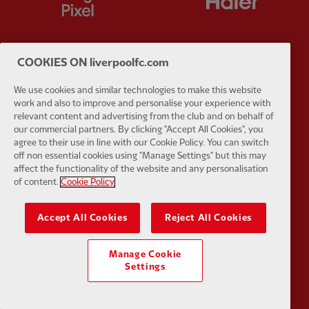
COOKIES ON liverpoolfc.com
Partner:
Husqvarna
Partner:
Ja
We use cookies and similar technologies to make this website
work and also to improve and personalise your experience with
relevant content and advertising from the club and on behalf of
our commercial partners. By clicking "Accept All Cookies", you
agree to their use in line with our Cookie Policy. You can switch
off non essential cookies using "Manage Settings" but this may
affect the functionality of the website and any personalisation
Partner:
Kodansha
Partner:
L
of content.
Cookie Policy
Accept All Cookies
Reject All Cookies
Manage Cookie
Settings
Partner:
Orion
Partner:
P