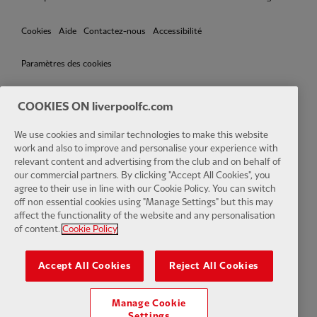
Cookies
Aide
Contactez-nous
Accessibilité
Paramètres des cookies
COOKIES ON liverpoolfc.com
Facebook
LinkedIn
TikTok
Instagram
Twitter
YouTube
One
We use cookies and similar technologies to make this website
work and also to improve and personalise your experience with
relevant content and advertising from the club and on behalf of
our commercial partners. By clicking "Accept All Cookies", you
agree to their use in line with our Cookie Policy. You can switch
off non essential cookies using "Manage Settings" but this may
affect the functionality of the website and any personalisation
Download the official LFC app
of content.
Cookie Policy
Accept All Cookies
Reject All Cookies
Manage Cookie
© Copyright 2024 Le Liverpool Football Club et Athletic Grounds
Settings