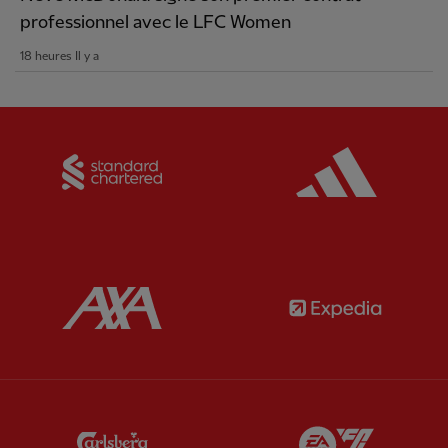
professionnel avec le LFC Women
18 heures Il y a
Partner:
Standard Chartered
Partner:
Partner:
AXA
Partner:
Partner:
Carlsberg
Partner:
E