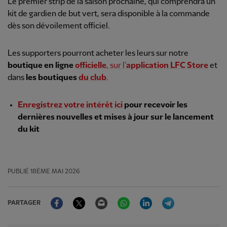
Le premier strip de la saison prochaine, qui comprendra un
kit de gardien de but vert, sera disponible à la commande
dès son dévoilement officiel.
Les supporters pourront acheter les leurs sur notre
boutique en ligne
officielle
, sur l'
application
LFC Store
et
dans
les boutiques
du club
.
Enregistrez votre intérêt ici
pour recevoir les
dernières nouvelles et mises à jour sur le lancement
du kit
PUBLIÉ
18ÈME MAI 2026
Facebook
Twitter
Email
WhatsApp
LinkedIn
Telegram
PARTAGER