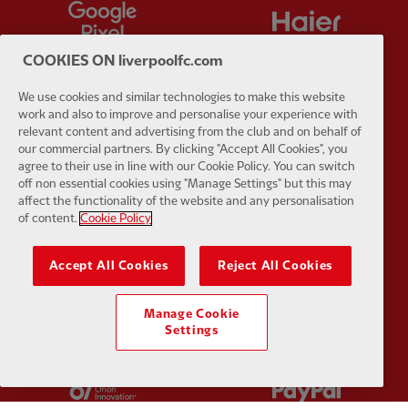
Partner:
Google Pixel
Partner:
H
COOKIES ON liverpoolfc.com
We use cookies and similar technologies to make this website
work and also to improve and personalise your experience with
Partner:
Husqvarna
Partner:
Ja
relevant content and advertising from the club and on behalf of
our commercial partners. By clicking "Accept All Cookies", you
agree to their use in line with our Cookie Policy. You can switch
off non essential cookies using "Manage Settings" but this may
affect the functionality of the website and any personalisation
of content.
Cookie Policy
Partner:
Kodansha
Partner:
L
Accept All Cookies
Reject All Cookies
Manage Cookie
Settings
Partner:
Orion
Partner:
P