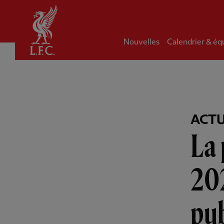
Domicile
Nouvelles
Calendrier & éq
ACTU
La 
202
pu