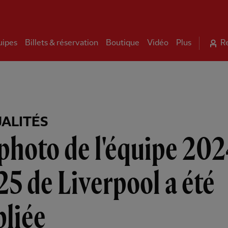
uipes
Billets & réservation
Boutique
Vidéo
Plus
R
ALITÉS
photo de l'équipe 20
5 de Liverpool a été
bliée