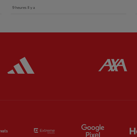
9 heures Il y a
ered
Partner:
Adidas
Pa
Partner:
EC Markets
Partner:
Extreme
Partner:
Google