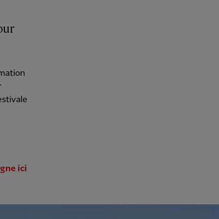
our
rmation
r
estivale
gne ici