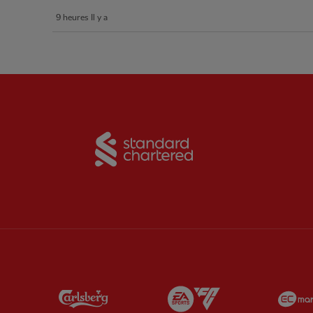
9 heures Il y a
Partner:
Standard Chart
Partner:
Carlsberg
Partner:
EA Sports