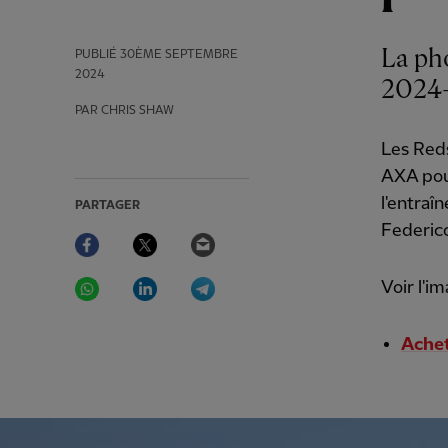
La ph
PUBLIÉ
30ÈME SEPTEMBRE
2024
2024-
PAR CHRIS SHAW
Les Reds
AXA pour
l'entraî
PARTAGER
Federico
Facebook
Twitter
Email
WhatsApp
LinkedIn
Telegram
Voir l'im
Achet