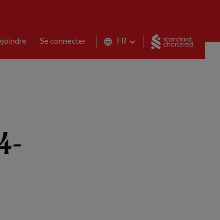
Standar
ejoindre
Se connecter
FR
24-