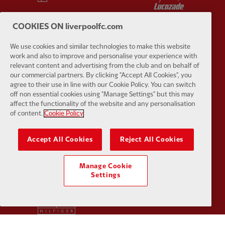
COOKIES ON liverpoolfc.com
We use cookies and similar technologies to make this website
work and also to improve and personalise your experience with
Partner:
Orion
Partner:
P
relevant content and advertising from the club and on behalf of
our commercial partners. By clicking "Accept All Cookies", you
agree to their use in line with our Cookie Policy. You can switch
off non essential cookies using "Manage Settings" but this may
affect the functionality of the website and any personalisation
of content.
Cookie Policy
Partner:
SAS
Partner:
S
Accept All Cookies
Reject All Cookies
Manage Cookie
Settings
Partner:
Tommy Hilfiger
Partner:
T