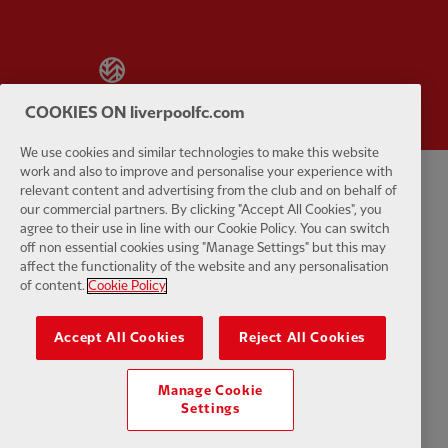
Partner:
Wasabi
COOKIES ON liverpoolfc.com
We use cookies and similar technologies to make this website
work and also to improve and personalise your experience with
relevant content and advertising from the club and on behalf of
Politique de confidentialité
Termes et conditions
Anti-esclavage
our commercial partners. By clicking "Accept All Cookies", you
agree to their use in line with our Cookie Policy. You can switch
Cookies
Aide
Contactez-nous
Accessibilité
off non essential cookies using "Manage Settings" but this may
affect the functionality of the website and any personalisation
of content.
Cookie Policy
Paramètres des cookies
Accept All Cookies
Reject All Cookies
Manage Cookie
Facebook
LinkedIn
TikTok
Instagram
Twitter
YouTube
One
Settings