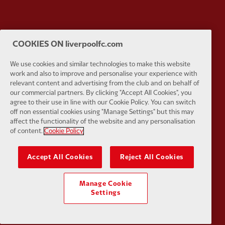
Partner:
Husqvarna
Partner:
Ja
COOKIES ON liverpoolfc.com
We use cookies and similar technologies to make this website
work and also to improve and personalise your experience with
relevant content and advertising from the club and on behalf of
our commercial partners. By clicking "Accept All Cookies", you
agree to their use in line with our Cookie Policy. You can switch
Partner:
Kodansha
Partner:
L
off non essential cookies using "Manage Settings" but this may
affect the functionality of the website and any personalisation
of content.
Cookie Policy
Accept All Cookies
Reject All Cookies
Partner:
Orion
Partner:
P
Manage Cookie
Settings