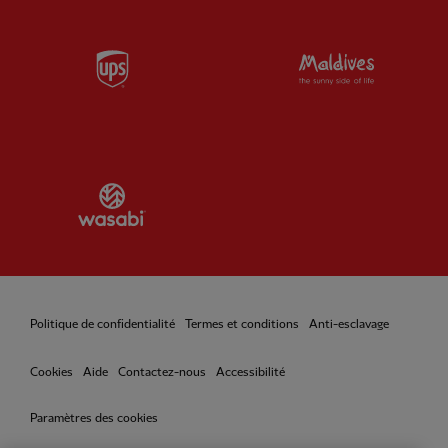
Partner:
UPS
Partner:
Vi
Partner:
Wasabi
Politique de confidentialité
Termes et conditions
Anti-esclavage
Cookies
Aide
Contactez-nous
Accessibilité
Paramètres des cookies