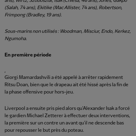
ans), Wirtz, Szoboszlai, Isak (Chiesa, 46 ans), Jones, Gakpo
(Salah, 74 ans), Ekitike (Mac Allister, 74 ans), Robertson,
Frimpong (Bradley, 19 ans).
Sous-marins non utilisés : Woodman, Misciur, Endo, Kerkez,
Ngumoha.
En première période
,
Giorgi Mamardashvili a été appelé à arrêter rapidement
Ritsu Doan, bien que le drapeau ait été hissé après la fin de
la phase offensive pour hors-jeu.
Liverpool a ensuite pris pied alors qu'Alexander Isak a forcé
le gardien Michael Zetterer à effectuer deux interventions,
la première sur un contre un avant qu'il ne descende bas
pour repousser le but près du poteau.