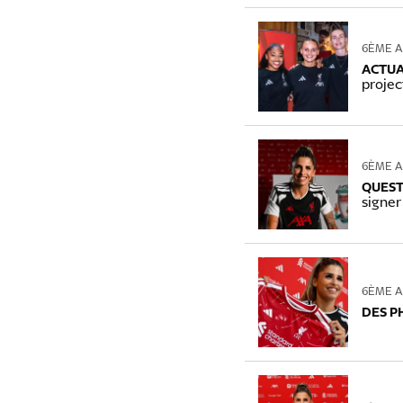
6ÈME A
ACTUA
projec
6ÈME A
QUEST
signer
6ÈME A
DES P