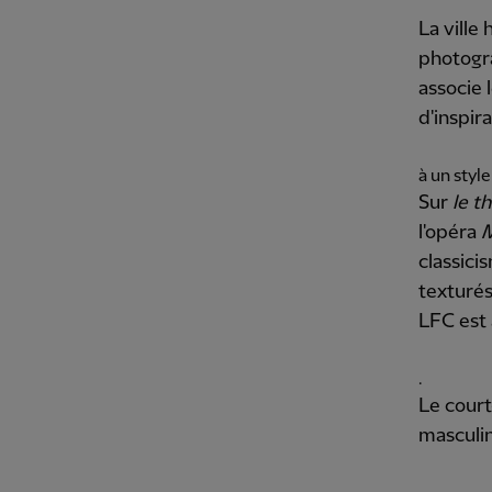
La ville
photogra
associe
d'inspira
à un style
Sur
le 
l'opéra
M
classici
texturés
LFC est 
.
Le cour
masculin