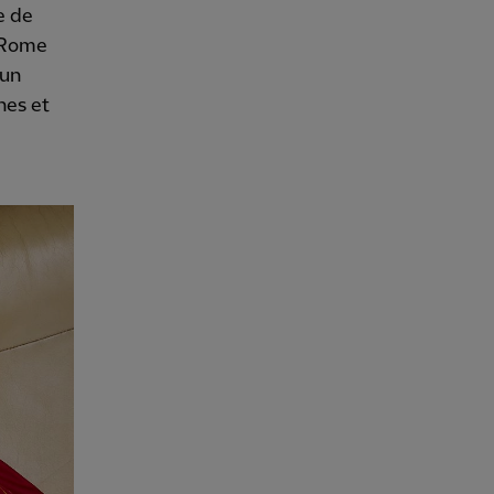
e de
à Rome
 un
nes et