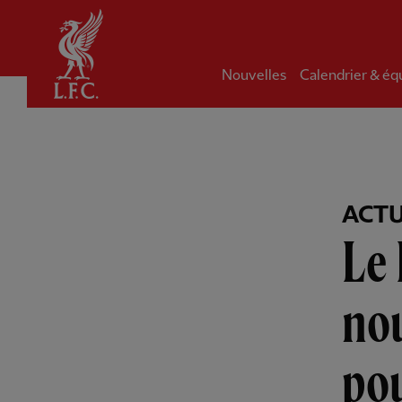
Domicile
Nouvelles
Calendrier & éq
ACTU
Le 
nou
po