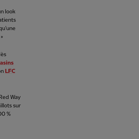
un look
atients
 qu'une
 »
dès
asins
ion
LFC
 Red Way
llots sur
100 %