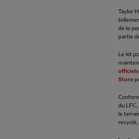
Taylor H
tellemen
de le po
partie d
Le kit 
mainten
officiel
Store
po
Conform
du LFC, 
le terra
recyclé,