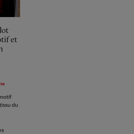
lot
if et
n
ne
motif
tissu du
es