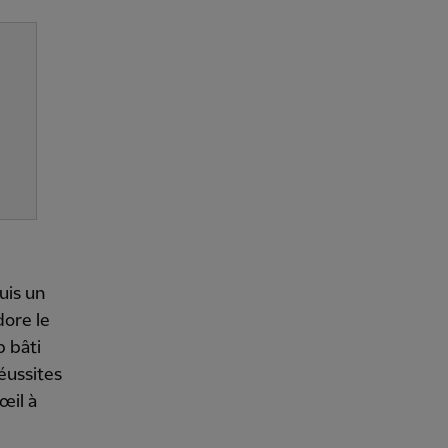
suis un
dore le
 bâti
réussites
œil à