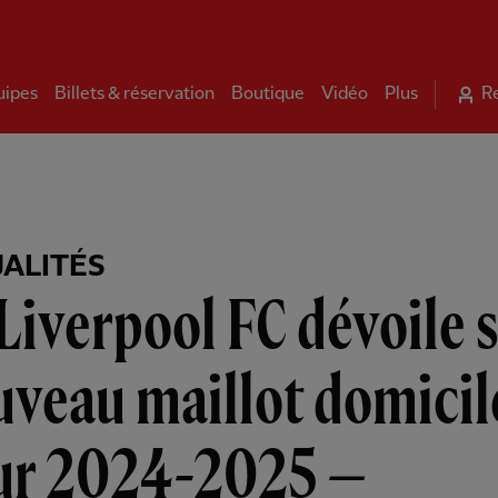
uipes
Billets & réservation
Boutique
Vidéo
Plus
R
ALITÉS
Liverpool FC dévoile 
veau maillot domicil
ur 2024-2025 —