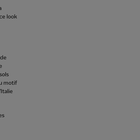
a
ce look
 de
e
sols
u motif
Italie
es