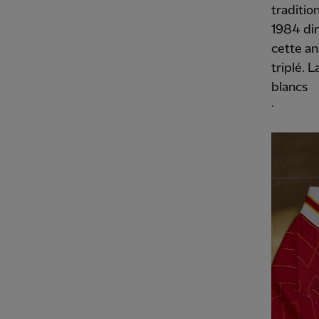
traditio
1984 dir
cette an
triplé. 
blancs
.