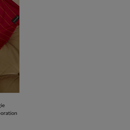
gie
poration