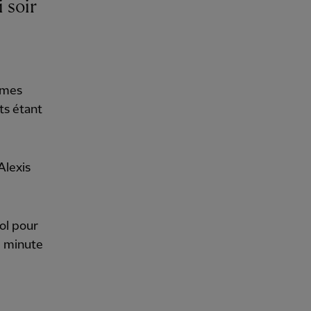
James
ts étant
Alexis
ol pour
e minute