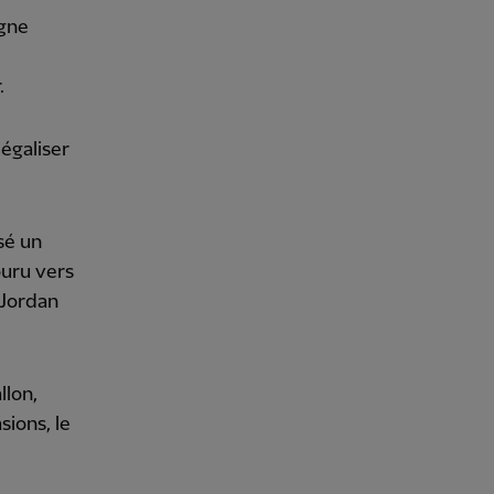
igne
.
 égaliser
sé un
ouru vers
 Jordan
llon,
ions, le