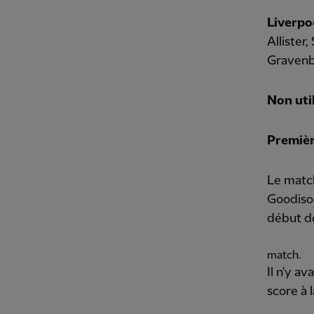
Liverpoo
Allister
Gravenbe
Non util
Premiè
Le match
Goodison
début d
match.
Il n'y a
score à 