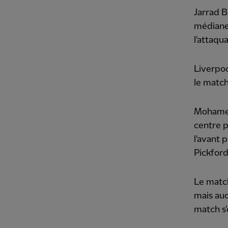
Jarrad B
médiane,
l'attaqu
Liverpoo
le match
Mohamed 
centre p
l'avant 
Pickford
Le match
mais auc
match s'