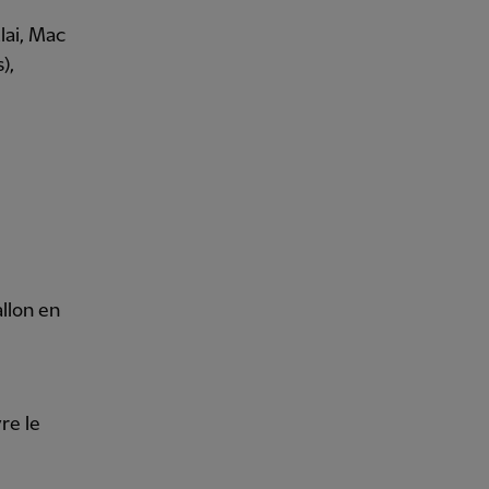
lai, Mac
),
llon en
re le