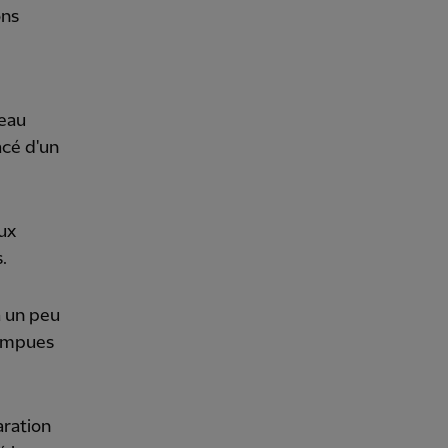
ons
teau
acé d'un
ux
.
à un peu
rompues
aration