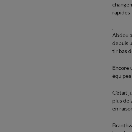
changem
rapides
.
Abdoula
depuis u
tir bas 
Encore u
équipes 
C'était 
plus de 
en raiso
Branthwa