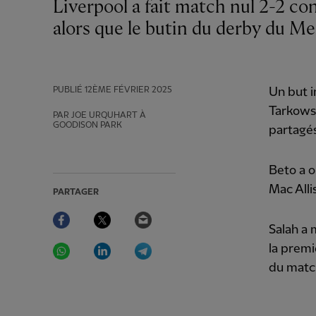
Liverpool a fait match nul 2-2 contre Everton en Premier League mercredi soir
alors que le butin du derby du Me
PUBLIÉ
12ÈME FÉVRIER 2025
Un but i
Tarkowsk
PAR JOE URQUHART À
GOODISON PARK
partagés
Beto a o
Mac Alli
PARTAGER
Facebook
Twitter
Email
Salah a 
WhatsApp
LinkedIn
Telegram
la premi
du matc