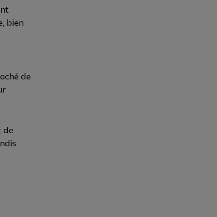
ant
e, bien
proché de
ur
t de
andis