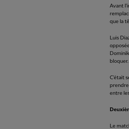
Avant l'
remplacé
que la t
Luis Dia
opposée,
Dominik 
bloquer.
C'était 
prendre 
entre le
Deuxiè
Le match