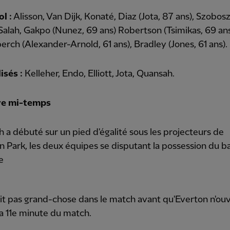
l :
Alisson, Van Dijk, Konaté, Diaz (Jota, 87 ans), Szobosz
, Salah, Gakpo (Nunez, 69 ans) Robertson (Tsimikas, 69 ans
rch (Alexander-Arnold, 61 ans), Bradley (Jones, 61 ans).
isés :
Kelleher, Endo, Elliott, Jota, Quansah.
re mi-temps
 a débuté sur un pied d'égalité sous les projecteurs de
 Park, les deux équipes se disputant la possession du ba
e
vait pas grand-chose dans le match avant qu'Everton n'ouv
la 11e minute du match.