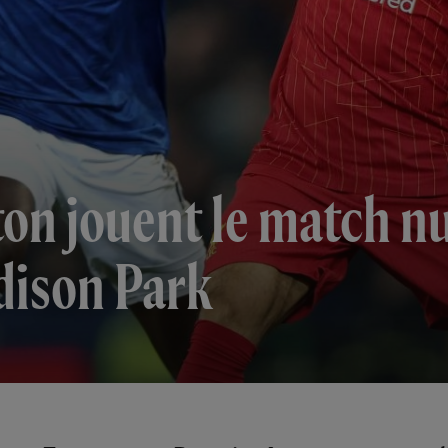
ton jouent le match n
dison Park