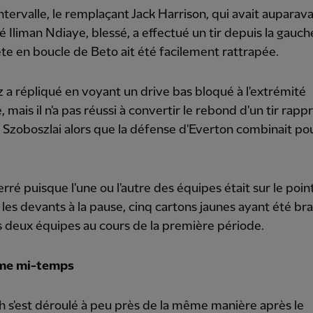
intervalle, le remplaçant Jack Harrison, qui avait auparav
 Iliman Ndiaye, blessé, a effectué un tir depuis la gauch
ête en boucle de Beto ait été facilement rattrapée.
z a répliqué en voyant un drive bas bloqué à l'extrémité
 mais il n'a pas réussi à convertir le rebond d'un tir rap
Szoboszlai alors que la défense d'Everton combinait po
serré puisque l'une ou l'autre des équipes était sur le poin
les devants à la pause, cinq cartons jaunes ayant été br
s deux équipes au cours de la première période.
me mi-temps
 s'est déroulé à peu près de la même manière après le