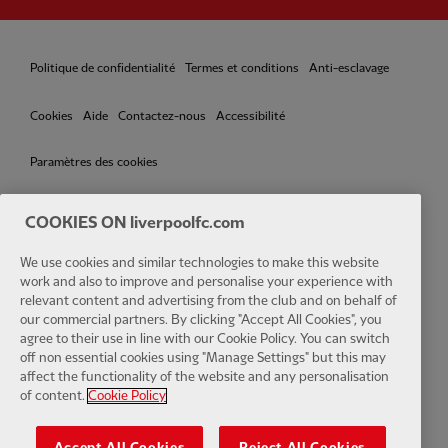
Politique de confidentialité
Termes et conditions
Anti-esclavage
Cookies
Aide
Contactez-nous
Accessibilité
Paramètres des cookies
COOKIES ON liverpoolfc.com
We use cookies and similar technologies to make this website
Facebook
LinkedIn
TikTok
Instagram
Twitter
YouTube
One
work and also to improve and personalise your experience with
relevant content and advertising from the club and on behalf of
our commercial partners. By clicking "Accept All Cookies", you
agree to their use in line with our Cookie Policy. You can switch
off non essential cookies using "Manage Settings" but this may
affect the functionality of the website and any personalisation
Download the official LFC app
of content.
Cookie Policy
Accept All Cookies
Reject All Cookies