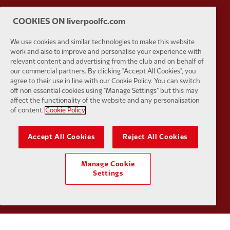
Partner:
Husqvarna
Partner:
Ja
COOKIES ON liverpoolfc.com
We use cookies and similar technologies to make this website
work and also to improve and personalise your experience with
relevant content and advertising from the club and on behalf of
our commercial partners. By clicking "Accept All Cookies", you
agree to their use in line with our Cookie Policy. You can switch
Partner:
Kodansha
Partner:
L
off non essential cookies using "Manage Settings" but this may
affect the functionality of the website and any personalisation
of content.
Cookie Policy
Accept All Cookies
Reject All Cookies
Partner:
Orion
Partner:
P
Manage Cookie
Settings
Partner:
SAS
Partner:
S