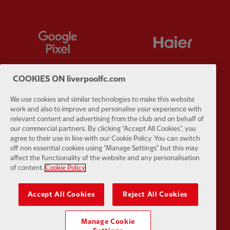
Partner:
Google Pixel
Partner:
H
COOKIES ON liverpoolfc.com
We use cookies and similar technologies to make this website
Partner:
Husqvarna
Partner:
Ja
work and also to improve and personalise your experience with
relevant content and advertising from the club and on behalf of
our commercial partners. By clicking "Accept All Cookies", you
agree to their use in line with our Cookie Policy. You can switch
off non essential cookies using "Manage Settings" but this may
affect the functionality of the website and any personalisation
of content.
Cookie Policy
Partner:
Kodansha
Partner:
L
Accept All Cookies
Reject All Cookies
Manage Cookie