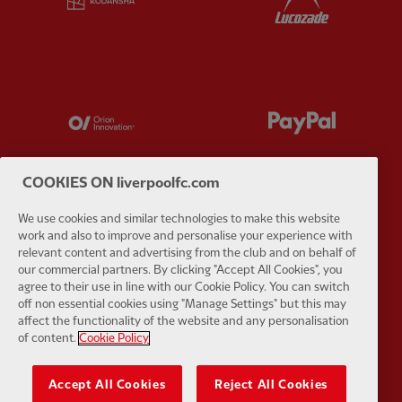
Partner:
Orion
Partner:
P
COOKIES ON liverpoolfc.com
We use cookies and similar technologies to make this website
Partner:
SAS
Partner:
S
work and also to improve and personalise your experience with
relevant content and advertising from the club and on behalf of
our commercial partners. By clicking "Accept All Cookies", you
agree to their use in line with our Cookie Policy. You can switch
off non essential cookies using "Manage Settings" but this may
affect the functionality of the website and any personalisation
of content.
Cookie Policy
Partner:
Tommy Hilfiger
Partner:
T
Accept All Cookies
Reject All Cookies