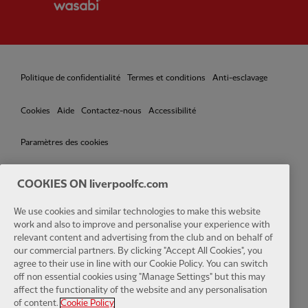
Politique de confidentialité
Termes et conditions
Anti-esclavage
Cookies
Aide
Contactez-nous
Accessibilité
Paramètres des cookies
COOKIES ON liverpoolfc.com
Facebook
LinkedIn
TikTok
Instagram
Twitter
YouTube
One
We use cookies and similar technologies to make this website
work and also to improve and personalise your experience with
relevant content and advertising from the club and on behalf of
our commercial partners. By clicking "Accept All Cookies", you
agree to their use in line with our Cookie Policy. You can switch
off non essential cookies using "Manage Settings" but this may
affect the functionality of the website and any personalisation
Download the official LFC app
of content.
Cookie Policy