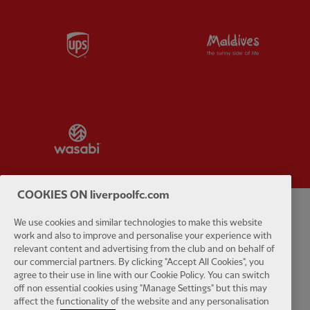
Partner:
UPS
Partner:
Vi
Partner:
Wasabi
COOKIES ON liverpoolfc.com
Politique de confidentialité
Termes et conditions
Anti-esclavage
We use cookies and similar technologies to make this website
work and also to improve and personalise your experience with
relevant content and advertising from the club and on behalf of
Cookies
Aide
Contactez-nous
Accessibilité
our commercial partners. By clicking "Accept All Cookies", you
agree to their use in line with our Cookie Policy. You can switch
Paramètres des cookies
off non essential cookies using "Manage Settings" but this may
affect the functionality of the website and any personalisation