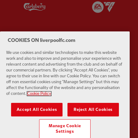
Partner:
Carlsberg
Partner:
E
COOKIES ON liverpoolfc.com
Partner:
EC Markets
Partner:
E
We use cookies and similar technologies to make this website
work and also to improve and personalise your experience with
relevant content and advertising from the club and on behalf of
our commercial partners. By clicking "Accept All Cookies", you
agree to their use in line with our Cookie Policy. You can switch
off non essential cookies using "Manage Settings" but this may
Partner:
Google Pixel
Partner:
H
affect the functionality of the website and any personalisation
of content.
Cookie Policy
Accept All Cookies
Reject All Cookies
Manage Cookie
Partner:
Husqvarna
Partner:
Ja
Settings