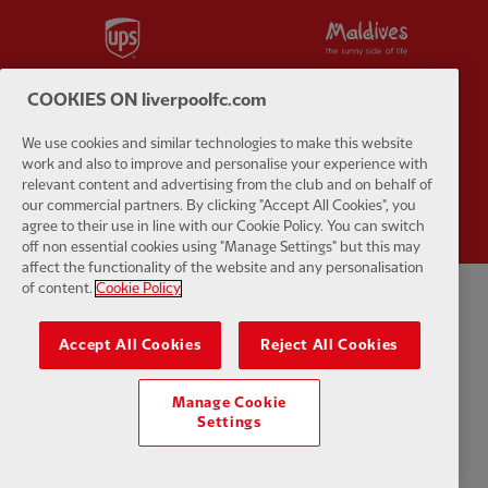
Partner:
UPS
Partner:
Vi
COOKIES ON liverpoolfc.com
We use cookies and similar technologies to make this website
work and also to improve and personalise your experience with
Partner:
Wasabi
relevant content and advertising from the club and on behalf of
our commercial partners. By clicking "Accept All Cookies", you
agree to their use in line with our Cookie Policy. You can switch
off non essential cookies using "Manage Settings" but this may
affect the functionality of the website and any personalisation
of content.
Cookie Policy
Politique de confidentialité
Termes et conditions
Anti-esclavage
Accept All Cookies
Reject All Cookies
Cookies
Aide
Contactez-nous
Accessibilité
Manage Cookie
Paramètres des cookies
Settings