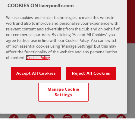
COOKIES ON liverpoolfc.com
Partner:
Wasabi
We use cookies and similar technologies to make this website
work and also to improve and personalise your experience with
relevant content and advertising from the club and on behalf of
our commercial partners. By clicking "Accept All Cookies", you
agree to their use in line with our Cookie Policy. You can switch
off non essential cookies using "Manage Settings" but this may
affect the functionality of the website and any personalisation
of content.
Cookie Policy
Politique de confidentialité
Termes et conditions
Anti-esclavage
Cookies
Aide
Contactez-nous
Accessibilité
Accept All Cookies
Reject All Cookies
Paramètres des cookies
Manage Cookie
Settings
Facebook
LinkedIn
TikTok
Instagram
Twitter
YouTube
One