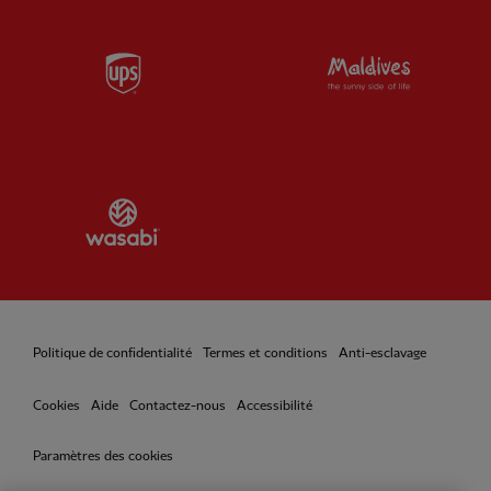
Partner:
UPS
Partner:
Vi
Partner:
Wasabi
Politique de confidentialité
Termes et conditions
Anti-esclavage
Cookies
Aide
Contactez-nous
Accessibilité
Paramètres des cookies