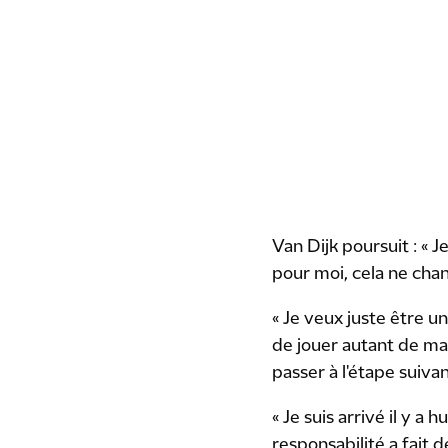
Van Dijk poursuit : « 
pour moi, cela ne chan
« Je veux juste être u
de jouer autant de mat
passer à l'étape suiva
« Je suis arrivé il y a
responsabilité a fait d