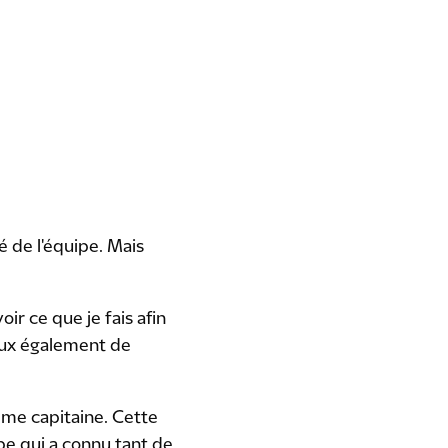
é de l'équipe. Mais
ir ce que je fais afin
 eux également de
sième capitaine. Cette
upe qui a connu tant de