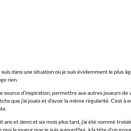
Je suis dans une situation où je suis évidemment le plus âg
ge rien.
ne source d'inspiration, permettre aux autres joueurs de vo
chs que j'ai joués et d'avoir la même régularité. C'est à
nte.
 huit ans et demi et six mois plus tard, j'ai été nommé troi
e moi le joueur que je suis aujourd'hui, à la tête d'un gro