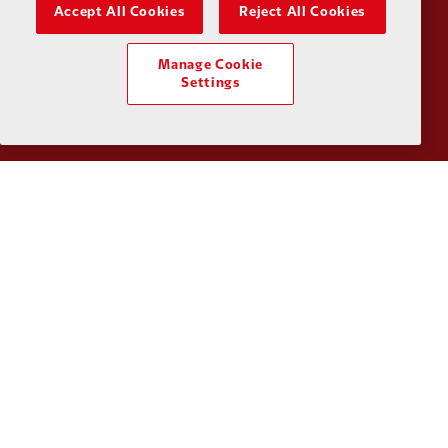
Accept All Cookies
Reject All Cookies
Partner:
Kodansha
Partner:
L
Manage Cookie
Settings
Partner:
Orion
Partner:
P
Partner:
SAS
Partner:
S
Partner:
Tommy Hilfiger
Partner:
T