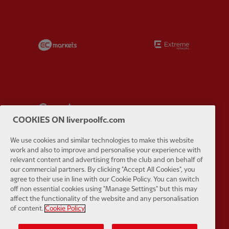
Partner:
EC Markets
Partner:
E
Partner:
Google Pixel
Partner:
H
COOKIES ON liverpoolfc.com
We use cookies and similar technologies to make this website
work and also to improve and personalise your experience with
relevant content and advertising from the club and on behalf of
our commercial partners. By clicking "Accept All Cookies", you
Partner:
Husqvarna
Partner:
Ja
agree to their use in line with our Cookie Policy. You can switch
off non essential cookies using "Manage Settings" but this may
affect the functionality of the website and any personalisation
of content.
Cookie Policy