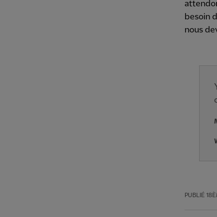
attendons
besoin d
nous dev
PUBLIÉ
18È