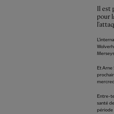
Il es
pour l
l'atta
L'intern
Wolverh
Merseysi
Et Arne 
prochain
mercredi
Entre-te
santé de
période 