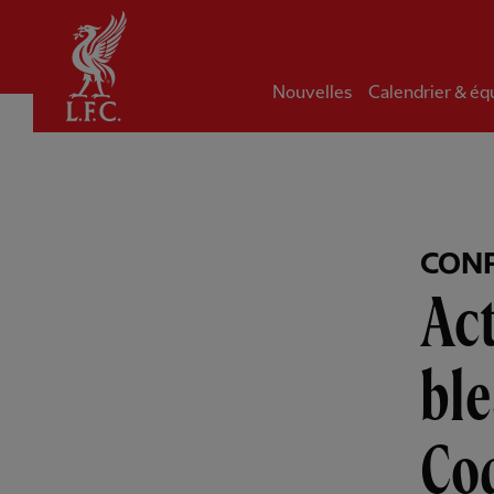
Domicile
Nouvelles
Calendrier & éq
CONF
Act
ble
Co