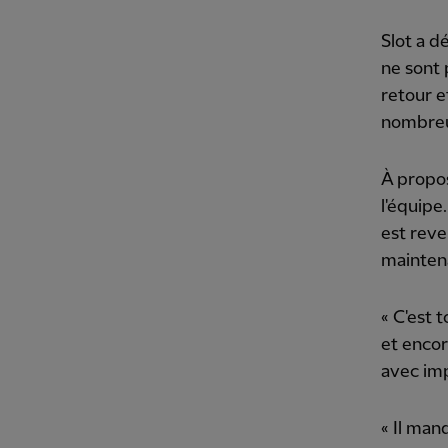
Slot a d
ne sont 
retour e
nombreus
À propos
l'équipe
est reve
maintena
« C'est 
et encor
avec im
« Il man