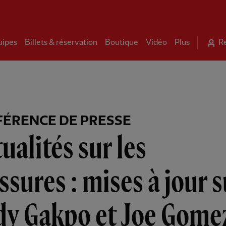
uipes
Billets & réservation
Boutique
Vidéo
Plus
R
ÉRENCE DE PRESSE
ualités sur les
ssures : mises à jour s
dy Gakpo et Joe Gome