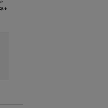
ir
 que