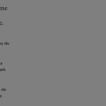
rme
e.
by du
la
ark
t de
e