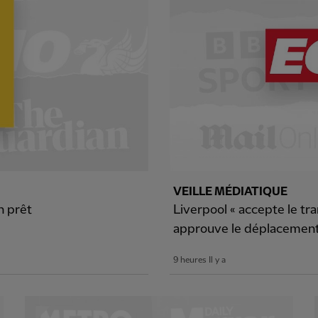
VEILLE MÉDIATIQUE
n prêt
Liverpool « accepte le tr
approuve le déplacement
9 heures Il y a