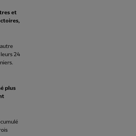
tres et
ictoires,
 autre
 leurs 24
niers.
né plus
nt
 cumulé
rois