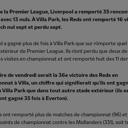
 de la Premier League, Liverpool a remporté 35 rencon
, avec 13 nuls. À Villa Park, les Reds ont remporté 16 v
ch nul sept et perdu sept.
l a gagné plus de fois à Villa Park que sur n'importe quel
extérieur de Premier League. Ils n'ont perdu que deux de
s visites en championnat et ont remporté huit des 11 der
ire de vendredi serait la 36e victoire des Reds en
nat à Villa, un chiffre qui signifierait qu'ils ont gag
à Villa Park que dans tout autre stade extérieur (ils o
nt gagné 35 fois à Everton).
s ont remporté plus de matches de championnat (96) et
points de championnat contre les Midlanders (331), soit t