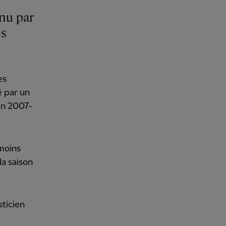
enu par
es
es
é par un
en 2007-
 moins
la saison
sticien