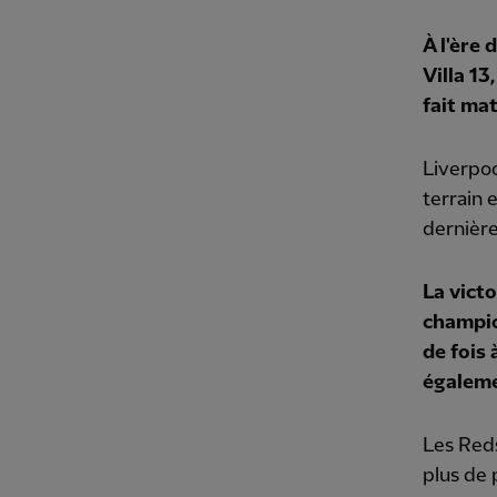
À l'ère
Villa 13
fait mat
Liverpoo
terrain 
dernière
La victo
champion
de fois 
égaleme
Les Red
plus de 