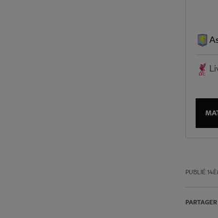
As
Li
MA
PUBLIÉ
14È
PARTAGER