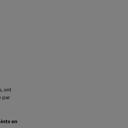
, ont
e par
oints en