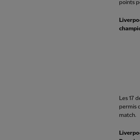
points p
Liverpo
champion
Les 17 d
permis 
match.
Liverpo