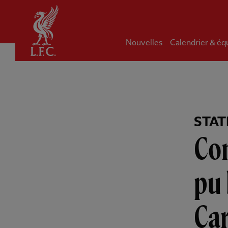
Domicile
Nouvelles
Calendrier & éq
STAT
Com
pu 
Car