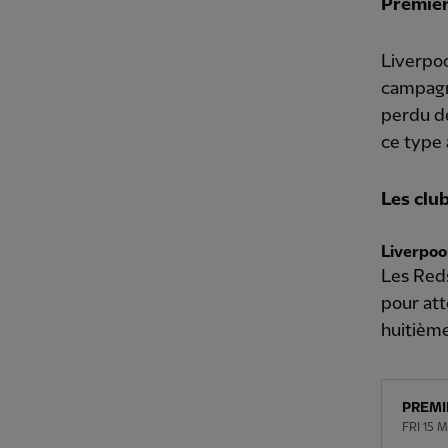
Premier
Liverpoo
campagn
perdu de
ce type 
Les club
Liverpool
Les Reds
pour att
huitième
PREMI
FRI 15 