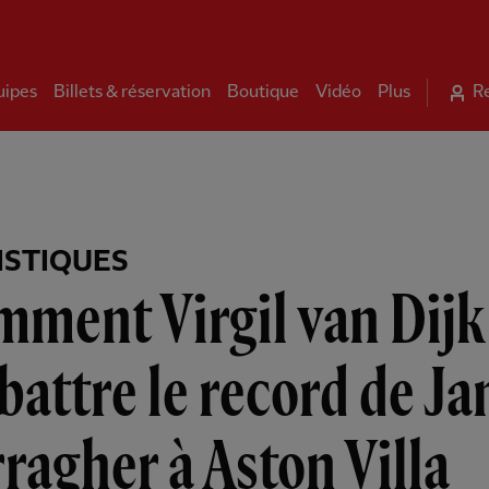
uipes
Billets & réservation
Boutique
Vidéo
Plus
R
ISTIQUES
ment Virgil van Dijk
battre le record de J
ragher à Aston Villa