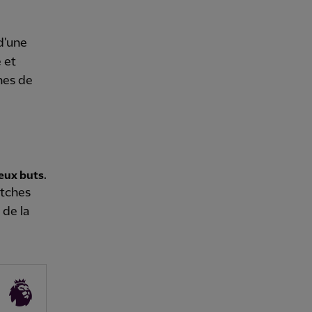
 d'une
 et
hes de
eux buts.
atches
 de la