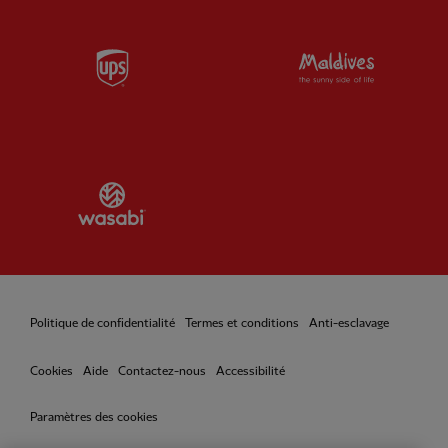
Partner:
UPS
Partner:
Vi
Partner:
Wasabi
Politique de confidentialité
Termes et conditions
Anti-esclavage
Cookies
Aide
Contactez-nous
Accessibilité
Paramètres des cookies