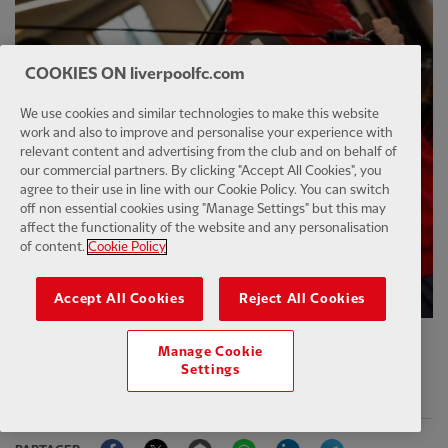
COOKIES ON liverpoolfc.com
We use cookies and similar technologies to make this website
work and also to improve and personalise your experience with
relevant content and advertising from the club and on behalf of
our commercial partners. By clicking "Accept All Cookies", you
agree to their use in line with our Cookie Policy. You can switch
off non essential cookies using "Manage Settings" but this may
affect the functionality of the website and any personalisation
of content.
Cookie Policy
Accept All Cookies
Reject All Cookies
Manage Cookie
Settings
PUBLIÉ
14ÈME MAI 2026
Facebook
Twitter
Email
WhatsApp
LinkedIn
Telegram