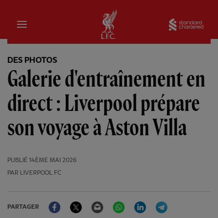
Domicile
Sta
DES PHOTOS
Galerie d'entraînement en
direct : Liverpool prépare
son voyage à Aston Villa
PUBLIÉ
14ÈME MAI 2026
PAR LIVERPOOL FC
Facebook
Twitter
Email
WhatsApp
LinkedIn
Telegram
PARTAGER